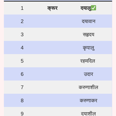
1
क्रूर
दयालु
2
दयावान
3
सहृदय
4
कृपालु
5
रहमदिल
6
उदार
7
करुणाशील
8
करुणाकर
9
दयाशील