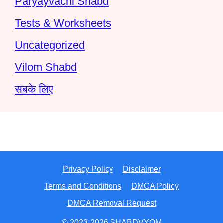
Paryayvachi Shabd
Tests & Worksheets
Uncategorized
Vilom Shabd
सबके लिए
Privacy Policy
Disclaimer
Terms and Conditions
DMCA Policy
DMCA Removal Request
© 2023-2026 SHABDVYOM