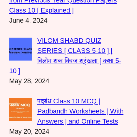
from Previous Year Question Papers
Class 10 [ Explained ]
June 4, 2024
VILOM SHABD QUIZ
SERIES [ CLASS 5-10 ] |
विलोम शब्द क्विज श्रृंखला [ कक्षा 5-
10 ]
May 28, 2024
पदबंध Class 10 MCQ |
Padbandh Worksheets [ With
Answers ] and Online Tests
May 20, 2024