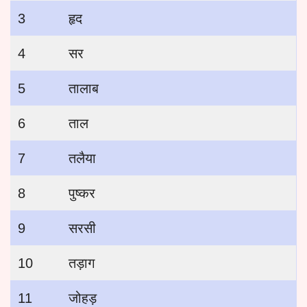
3
हृद
4
सर
5
तालाब
6
ताल
7
तलैया
8
पुष्कर
9
सरसी
10
तड़ाग
11
जोहड़