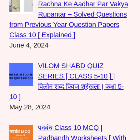
Rachna Ke Aadhar Par Vakya
Rupantar – Solved Questions
from Previous Year Question Papers
Class 10 [ Explained ]
June 4, 2024
VILOM SHABD QUIZ
SERIES [ CLASS 5-10 ] |
विलोम शब्द क्विज श्रृंखला [ कक्षा 5-
10 ]
May 28, 2024
पदबंध Class 10 MCQ |
Padbandh Worksheets [ With