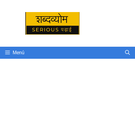
Skip
to
Serious पढ़ाई
content
Menú