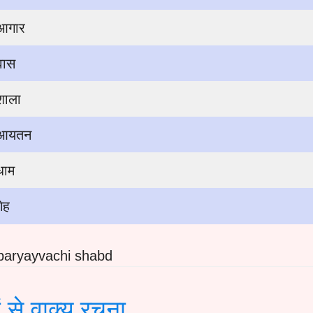
आगार
वास
शाला
आयतन
धाम
गेह
a paryayvachi shabd
ं से वाक्य रचना