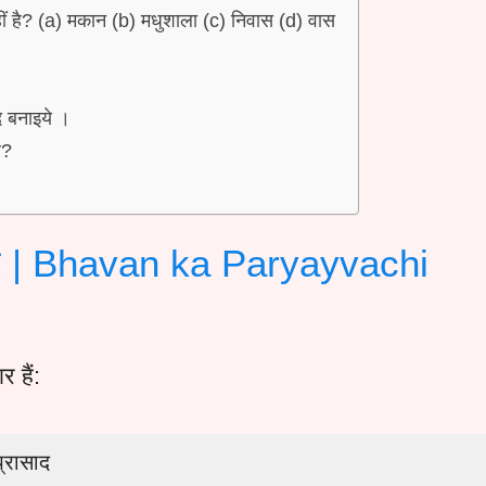
हीं है? (a) मकान (b) मधुशाला (c) निवास (d) वास
द बनाइये ।
ै?
ब्द | Bhavan ka Paryayvachi
 हैं:
प्रासाद