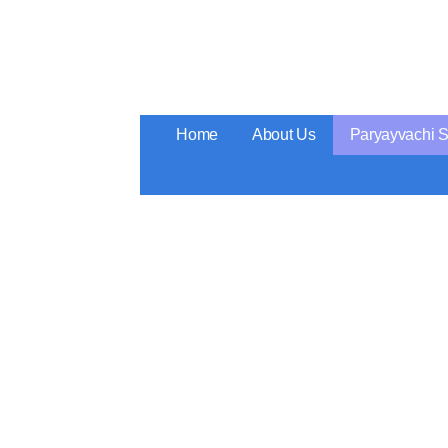
Skip
to
content
Home
About Us
Paryayvachi 