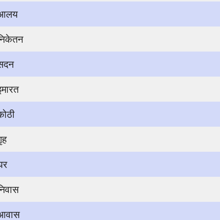
आलय
निकेतन
सदन
इमारत
कोठी
गृह
घर
निवास
आवास