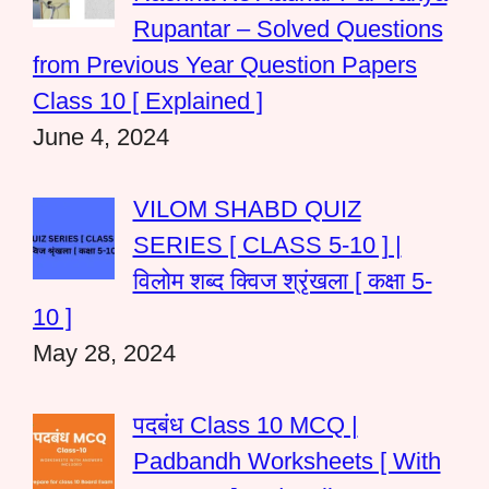
Rupantar – Solved Questions
from Previous Year Question Papers
Class 10 [ Explained ]
June 4, 2024
VILOM SHABD QUIZ
SERIES [ CLASS 5-10 ] |
विलोम शब्द क्विज श्रृंखला [ कक्षा 5-
10 ]
May 28, 2024
पदबंध Class 10 MCQ |
Padbandh Worksheets [ With