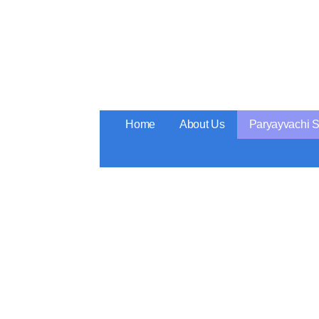
Skip
to
content
Home
About Us
Paryayvachi 