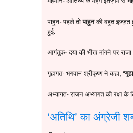
मेहमान- आतिथ्य के महंगे इंतज़ाम से
मे
पाहुन- पहले तो
पाहुन
की बहुत इज़्ज़त ह
हुई.
आगंतुक- दया की भीख मांगने पर राजा
गृहागत- भगवान श्रीकृष्ण ने कहा, “
गृ
अभ्यागत- राजन अभ्यागत की रक्षा के लि
‘अतिथि’ का अंग्रेजी श