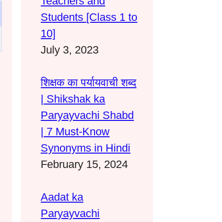
Teachers and
Students [Class 1 to
10]
July 3, 2023
शिक्षक का पर्यायवाची शब्द
| Shikshak ka
Paryayvachi Shabd
| 7 Must-Know
Synonyms in Hindi
February 15, 2024
Aadat ka
Paryayvachi