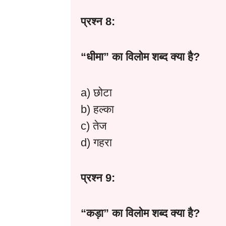
प्रश्न 8:
“
धीमा”
का
विलोम
शब्द
क्या
है?
a) छोटा
b) हल्का
c) तेज
d) गहरा
प्रश्न 9:
“
कड़ा”
का
विलोम
शब्द
क्या
है?