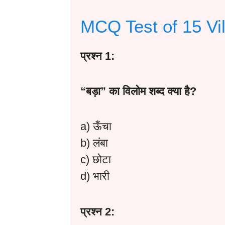
MCQ Test of 15 V
प्रश्न 1:
“
बड़ा”
का
विलोम
शब्द
क्या
है?
a) ऊँचा
b) लंबा
c) छोटा
d) भारी
प्रश्न 2: