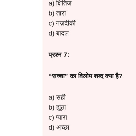
a) क्षितिज
b) तारा
c) नज़दीकी
d) बादल
प्रश्न 7:
“
सच्चा”
का
विलोम
शब्द
क्या
है?
a) सही
b) झूठा
c) प्यारा
d) अच्छा