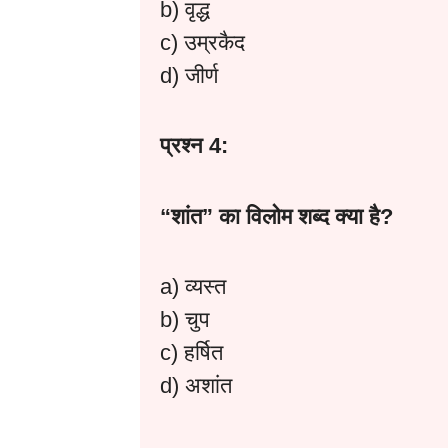
b) वृद्ध
c) उम्रकैद
d) जीर्ण
प्रश्न 4:
“
शांत”
का
विलोम
शब्द
क्या
है?
a) व्यस्त
b) चुप
c) हर्षित
d) अशांत